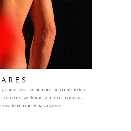
LARES
s, como indica su nombre, una contracción
sí como de sus fibras, y todo ello provoca
ionado con molestias, dolores,...