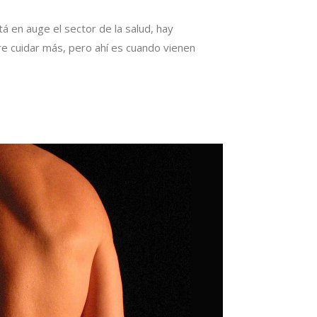
á en auge el sector de la salud, hay
 cuidar más, pero ahí es cuando vienen